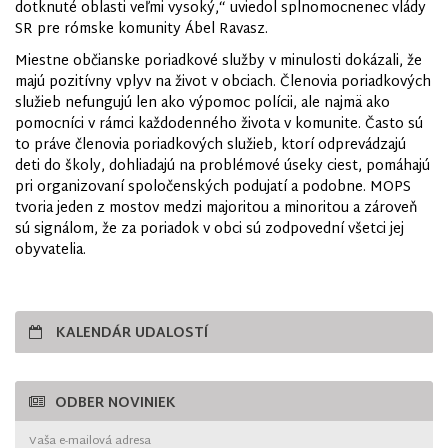
dotknuté oblasti veľmi vysoký,“ uviedol splnomocnenec vlády
SR pre rómske komunity Ábel Ravasz.
Miestne občianske poriadkové služby v minulosti dokázali, že
majú pozitívny vplyv na život v obciach. Členovia poriadkových
služieb nefungujú len ako výpomoc polícii, ale najmä ako
pomocníci v rámci každodenného života v komunite. Často sú
to práve členovia poriadkových služieb, ktorí odprevádzajú
deti do školy, dohliadajú na problémové úseky ciest, pomáhajú
pri organizovaní spoločenských podujatí a podobne. MOPS
tvoria jeden z mostov medzi majoritou a minoritou a zároveň
sú signálom, že za poriadok v obci sú zodpovední všetci jej
obyvatelia.
KALENDÁR UDALOSTÍ
ODBER NOVINIEK
Vaša e-mailová adresa