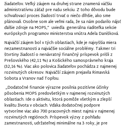
žiadateľov. Veľký záujem na druhej strane znamená väčšiu
administratívnu záťaž pre našu sekciu. Z toho dôvodu bude
schvaľovací proces žiadostí trvať o niečo dlhšie, ako sme
plánovali. Osobne som ale veľmi rada, že sa nám podarilo nájsť
ďalšie zdroje na MOPS,“ uviedla generálna riaditeľka sekcie
európskych programov ministerstva vnútra Adela Danišková.
Najväčší záujem bol v tých oblastiach, kde je najvyššia miera
nezamestnanosti a najväčšie sociálne problémy. Takmer tri
štvrtiny žiadostí o nenávratný finančný príspevok prišli z
Prešovského (42,11 %) a Košického samosprávneho kraja
(32,16 %). Viac ako polovica žiadateľov pochádza z najmenej
rozvinutých okresov. Najväčší záujem prejavila Rimavská
Sobota a Vranov nad Topľou.
„Dodatočné financie výrazne posilnia pozitívne účinky
pôsobenia MOPS predovšetkým v najmenej rozvinutých
oblastiach. Ide o aktivitu, ktorá pomôže všetkým a zlepší
kvalitu života v obciach. Vďaka dodatočnej podpore
vytvoríme viac ako 700 pracovných miest najmä v najmenej
rozvinutých regiónoch. Príspevok výzvy z pohľadu
zamestnanosti, udržateľnej minimálne na 3 roky, je pre