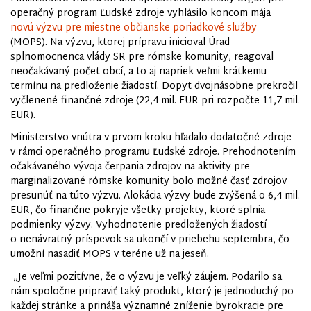
operačný program Ľudské zdroje vyhlásilo koncom mája
novú výzvu pre miestne občianske poriadkové služby
(MOPS). Na výzvu, ktorej prípravu inicioval Úrad
splnomocnenca vlády SR pre rómske komunity, reagoval
neočakávaný počet obcí, a to aj napriek veľmi krátkemu
termínu na predloženie žiadostí. Dopyt dvojnásobne prekročil
vyčlenené finančné zdroje (22,4 mil. EUR pri rozpočte 11,7 mil.
EUR).
Ministerstvo vnútra v prvom kroku hľadalo dodatočné zdroje
v rámci operačného programu Ľudské zdroje. Prehodnotením
očakávaného vývoja čerpania zdrojov na aktivity pre
marginalizované rómske komunity bolo možné časť zdrojov
presunúť na túto výzvu. Alokácia výzvy bude zvýšená o 6,4 mil.
EUR, čo finančne pokryje všetky projekty, ktoré splnia
podmienky výzvy. Vyhodnotenie predložených žiadostí
o nenávratný príspevok sa ukončí v priebehu septembra, čo
umožní nasadiť MOPS v teréne už na jeseň.
„Je veľmi pozitívne, že o výzvu je veľký záujem. Podarilo sa
nám spoločne pripraviť taký produkt, ktorý je jednoduchý po
každej stránke a prináša významné zníženie byrokracie pre