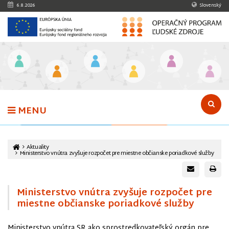
Preskočiť na obsah
6.8.2026
Slovenský
MENU
v
Aktuality
Ministerstvo vnútra zvyšuje rozpočet pre miestne občianske poriadkové služby
Ministerstvo vnútra zvyšuje rozpočet pre
miestne občianske poriadkové služby
Ministerstvo vnútra SR ako sprostredkovateľský orgán pre