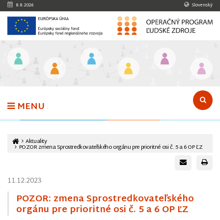
Preskočiť na obsah
8.8.2026
Slovenský
MENU
v
Aktuality
POZOR zmena Sprostredkovateľského orgánu pre prioritné osi č. 5 a 6 OP ĽZ
11.12.2023
POZOR: zmena Sprostredkovateľského
orgánu pre prioritné osi č. 5 a 6 OP ĽZ