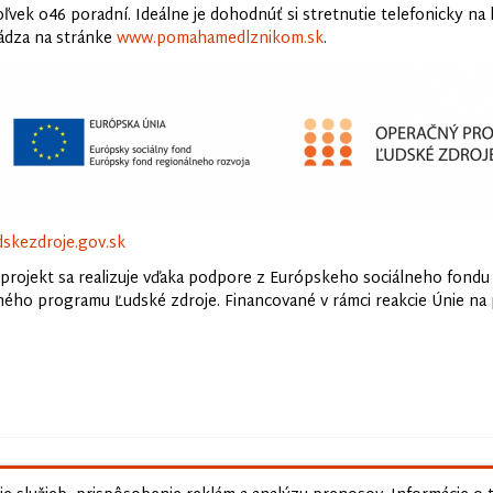
ľvek o46 poradní. Ideálne je dohodnúť si stretnutie telefonicky na 
ádza na stránke
www.pomahamedlznikom.sk
.
skezdroje.gov.sk
projekt sa realizuje vďaka podpore z Európskeho sociálneho fondu
ého programu Ľudské zdroje. Financované v rámci reakcie Únie na
2026 Ministerstvo práce, sociálnych vecí a rodiny Slovenskej republ