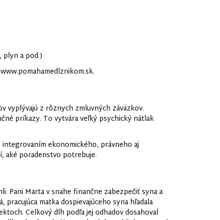
 plyn a pod.)
ke www.pomahamedlznikom.sk.
ov vyplývajú z rôznych zmluvných záväzkov.
né príkazy. To vytvára veľký psychický nátlak
 integrovaním ekonomického, právneho aj
, aké poradenstvo potrebuje.
i. Pani Marta v snahe finančne zabezpečiť syna a
ná, pracujúca matka dospievajúceho syna hľadala
bjektoch. Celkový dlh podľa jej odhadov dosahoval