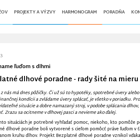
ŽOV
PROJEKTY A VÝZVY
HARMONOGRAM
PORADŇA
KO
23
ame ľuďom s dlhmi
latné dlhové poradne - rady šité na mieru
 z nás má dnes pôžičky. Či už sú to hypotéky, spotrebné úvery alebo
inančnej kondícii a zvládame úvery splácať, je všetko v poriadku. P
ídateľné situácie a dobre namazaný stroj, v podobe splácania dlhov
. Zrazu sa ocitneme v dlhovej pasci a nevieme ako ďalej.
hto situáciách je potrebné vyhľadať pomoc, niekoho, kto pomôže poch
né dlhové poradne boli vytvorené s cieľom pomôcť práve ľuďom v ťažk
anom kruhu dlhov. Projekt Bezplatné dlhové poradne vznikol vďaka 