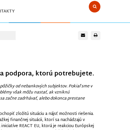
Zadajte
kľúčové
NTAKTY
slovo pre
vyhľadávanie
 a podpora, ktorú potrebujete.
 pôžičky od nebankových subjektov. Pokiaľ sme v
roblémy však môžu nastať, ak vzniknú
, sa začne zadrhávať, alebo dokonca prestane
opiť zložitú situáciu a nájsť možnosti riešenia.
ej finančnej situácii, ktorí sa nachádzajú v
iniciatíve REACT EU, ktorá je reakciou Európskej