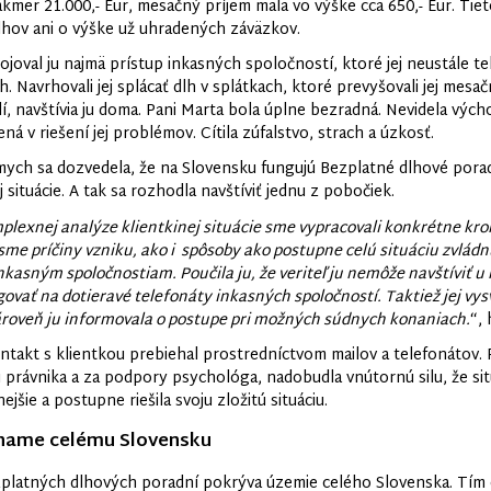
kmer 21.000,- Eur, mesačný príjem mala vo výške cca 650,- Eur. Tiet
lhov ani o výške už uhradených záväzkov.
joval ju najmä prístup inkasných spoločností, ktoré jej neustále t
. Navrhovali jej splácať dlh v splátkach, ktoré prevyšovali jej mesačn
, navštívia ju doma. Pani Marta bola úplne bezradná. Nevidela východ
á v riešení jej problémov. Cítila zúfalstvo, strach a úzkosť.
ych sa dozvedela, že na Slovensku fungujú Bezplatné dlhové poradne
 situácie. A tak sa rozhodla navštíviť jednu z pobočiek.
plexnej analýze klientkinej situácie sme vypracovali konkrétne kro
 sme príčiny vzniku, ako i spôsoby ako postupne celú situáciu zvlád
nkasným spoločnostiam. Poučila ju, že veriteľ ju nemôže navštíviť u 
govať na dotieravé telefonáty inkasných spoločností. Taktiež jej vy
ároveň ju informovala o postupe pri možných súdnych konaniach.
“,
ontakt s klientkou prebiehal prostredníctvom mailov a telefonátov
 právnika a za podpory psychológa, nadobudla vnútornú silu, že situ
ejšie a postupne riešila svoju zložitú situáciu.
ame celému Slovensku
zplatných dlhových poradní pokrýva územie celého Slovenska. Tím o