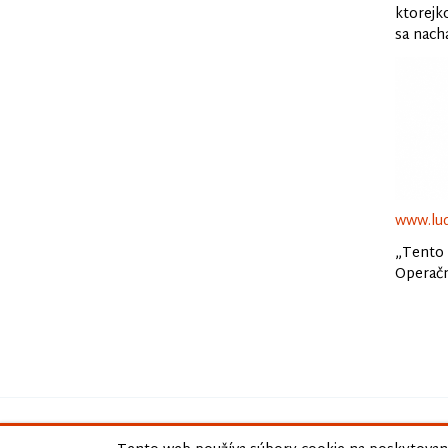
ktorejko
sa nach
www.lud
„Tento 
Operačn
© 