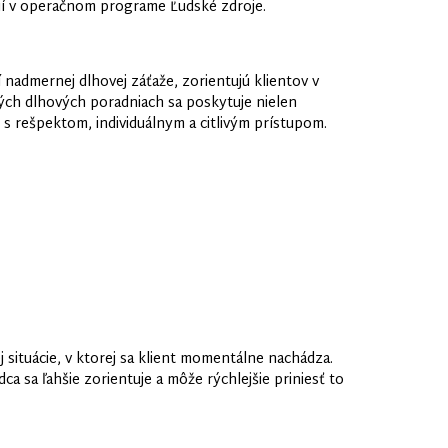
cií v operačnom programe Ľudské zdroje.
nadmernej dlhovej záťaže, zorientujú klientov v
ných dlhových poradniach sa poskytuje nielen
s rešpektom, individuálnym a citlivým prístupom.
 situácie, v ktorej sa klient momentálne nachádza.
ca sa ľahšie zorientuje a môže rýchlejšie priniesť to