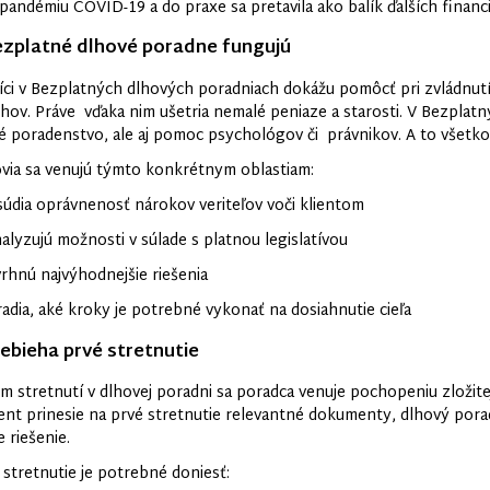
 pandémiu COVID-19 a do praxe sa pretavila ako balík ďalších finan
zplatné dlhové poradne fungujú
ci v Bezplatných dlhových poradniach dokážu pomôcť pri zvládnutí 
dlhov. Práve vďaka nim ušetria nemalé peniaze a starosti. V Bezplat
é poradenstvo, ale aj pomoc psychológov či právnikov. A to všetko 
via sa venujú týmto konkrétnym oblastiam:
ia oprávnenosť nárokov veriteľov voči klientom
yzujú možnosti v súlade s platnou legislatívou
nú najvýhodnejšie riešenia
ia, aké kroky je potrebné vykonať na dosiahnutie cieľa
ebieha prvé stretnutie
m stretnutí v dlhovej poradni sa poradca venuje pochopeniu zložitej
ient prinesie na prvé stretnutie relevantné dokumenty, dlhový porad
e riešenie.
 stretnutie je potrebné doniesť: