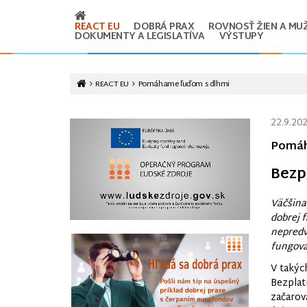
REACT EU
DOBRÁ PRAX
ROVNOSŤ ŽIEN A MU
DOKUMENTY A LEGISLATÍVA
VÝSTUPY
REACT EU
Pomáhame ľuďom s dlhmi
22.9.20
Pomáh
Bezp
Väčšina
dobrej f
nepredv
fungovať
V takýc
Bezplat
začarov