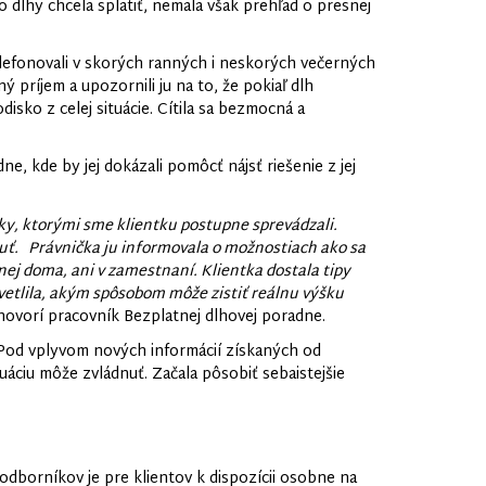
o dlhy chcela splatiť, nemala však prehľad o presnej
elefonovali v skorých ranných i neskorých večerných
ý príjem a upozornili ju na to, že pokiaľ dlh
isko z celej situácie. Cítila sa bezmocná a
, kde by jej dokázali pomôcť nájsť riešenie z jej
ky, ktorými sme klientku postupne sprevádzali.
nuť. Právnička ju informovala o možnostiach ako sa
nej doma, ani v zamestnaní. Klientka dostala tipy
svetlila, akým spôsobom môže zistiť reálnu výšku
 hovorí pracovník Bezplatnej dlhovej poradne.
. Pod vplyvom nových informácií získaných od
áciu môže zvládnuť. Začala pôsobiť sebaistejšie
dborníkov je pre klientov k dispozícii osobne na