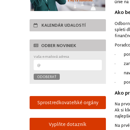
únie na
Ako be
Odborní
KALENDÁR UDALOSTÍ
spleti 
finančn
Poradco
ODBER NOVINIEK
· posúd
Vaša e-mailová adresa
· zanal
· navrh
· porad
Ako pr
Sprostredkovateľské orgány
Na prvo
Ak si kl
najlepši
Vyplňte dotazník
Na prvé