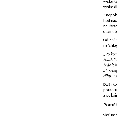
výšku ta
výške d
Znepoko
hodinách
neuhradí
osamoten
Od znám
neľahkej
„
Po kom
Hľadali
brániť i
ako rea
dlhu. Z
Ďalší k
poradcu
a pokojn
Pomáh
Sieť Be