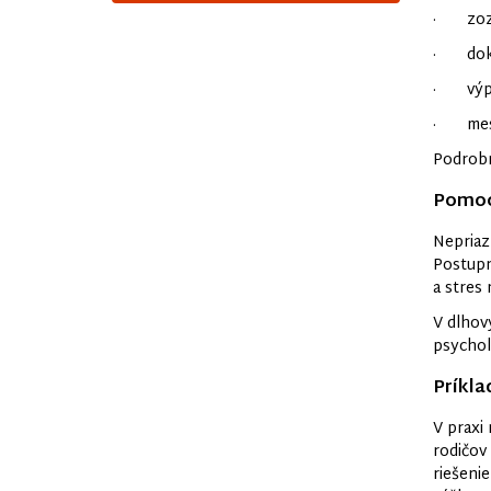
· zozn
· dokl
· výpi
· mesač
Podrobn
Pomoc 
Nepriaz
Postupn
a stres 
V dlhov
psychol
Príkla
V praxi
rodičov
riešenie