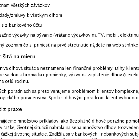
am všetkých záväzkov
ady/zmluvy k všetkým dlhom
s z bankového účtu
né výdavky na bývanie (vrátane výdavkov na TV, mobil, elektrinu,
ý zoznam čo si priniesť na prvé stretnutie nájdete na web strán
šitá na mieru
nivá dlhová situácia neznamená len finančné problémy. Dlhy klient
e sa doma hromadia upomienky, výzvy na zaplatenie dlhov či exekuč
na celú rodinu.
ých poradniach sa preto venujeme problémom klientov komplexne,
ogického poradenstva. Spolu s dlhovým poradcom klient vyhodnotí
d z praxe
 nájdeme množstvo príkladov, ako Bezplatné dlhové poradne pomohl
 v ťažkej životnej situácii nabrala na seba množstvo dlhov. Rozvede
 ťažkej životnej situácie. Zadlžila sa v bankových i nebankových su